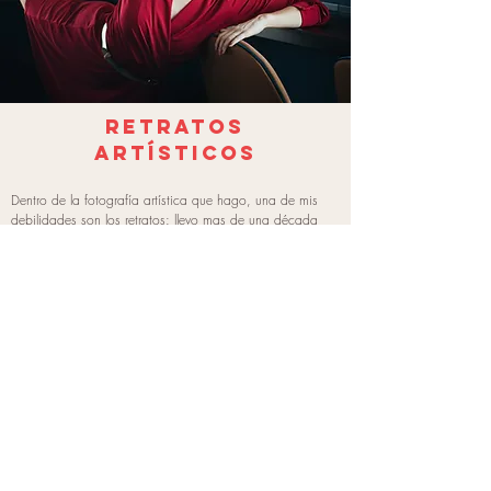
retratos
artísticos
Dentro de la fotografía artística que hago, una de mis
debilidades son los retratos: llevo mas de una década
haciendo retratos a bailarines, retratos a músicos, y a
todo tipo de artistas. Es toda una celebración al ritmo, al
movimiento a la melodía unos en una imagen fija. Cada
uno de mis retratos intenta reflejar el alma del artista,
revelando su pasión, energía y dedicación.
En estos retratos artísticos, busco transmitir la emoción
que hay detrás de cada uno, con sus particularidades y
aquello que les hace únicos. Intento crear una narrativa
visual que comunique con el espectador.
El bailarín se convierte en una explosión de líneas y curvas,
mientras que el músico parece fusionarse con su